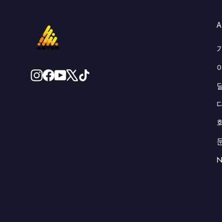
Instagram
페
Youtube
X
TikTok
이
스
북
N