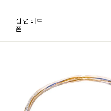
콘
텐
츠
심 연 헤드
로
폰
건
너
뛰
기