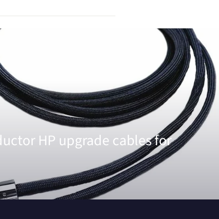
uctor HP upgrade cables for