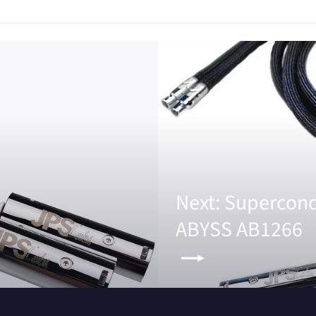
Next: Supercond
ABYSS AB1266