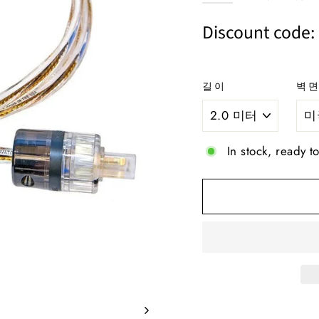
가
가
격
격
Discount code
길이
벽면
In stock, ready t