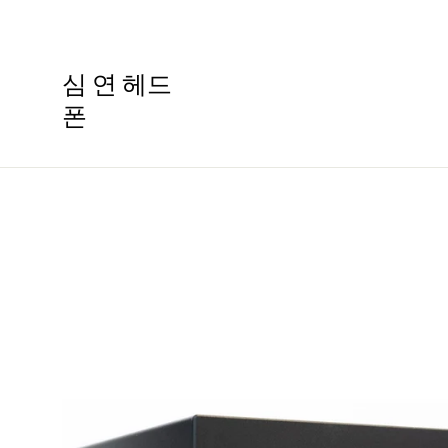
콘
텐
츠
심 연 헤드
로
폰
건
너
뛰
기