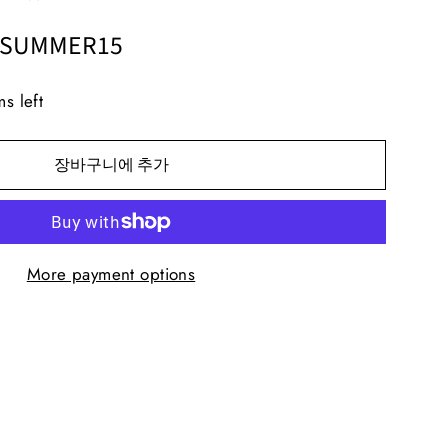
: SUMMER15
ms left
장바구니에 추가
More payment options