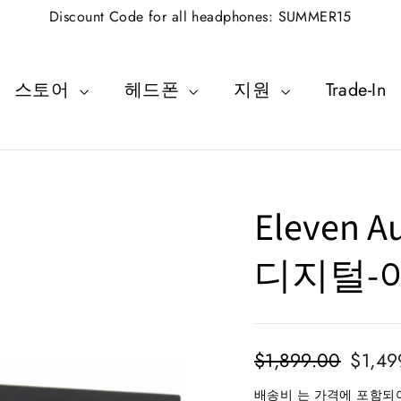
Discount Code for all headphones: SUMMER15
스토어
헤드폰
지원
Trade-In
Eleven 
디지털-
일
판
$1,899.00
$1,49
반
매
배송비
는 가격에 포함되