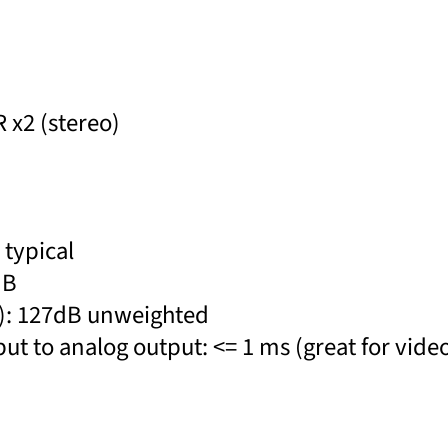
 x2 (stereo)
 typical
dB
z): 127dB unweighted
put to analog output: <= 1 ms (great for vid