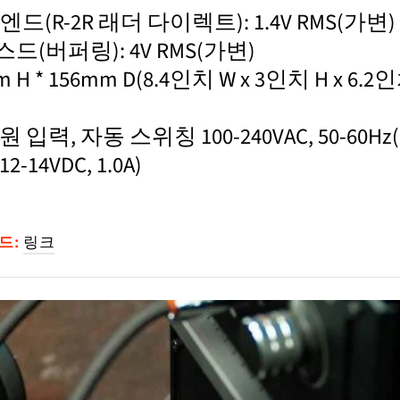
드(R-2R 래더 다이렉트): 1.4V RMS(가변)
드(버퍼링): 4V RMS(가변)
m H * 156mm D(8.4인치 W x 3인치 H x 6
 입력, 자동 스위칭 100-240VAC, 50-60H
-14VDC, 1.0A)
드:
링크