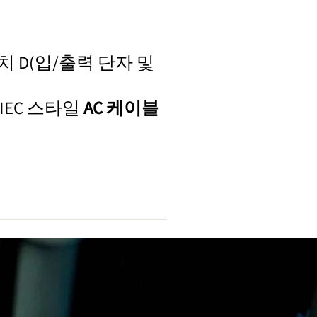
.2인치 D(입/출력 단자 및
z(IEC 스타일
AC 케이블