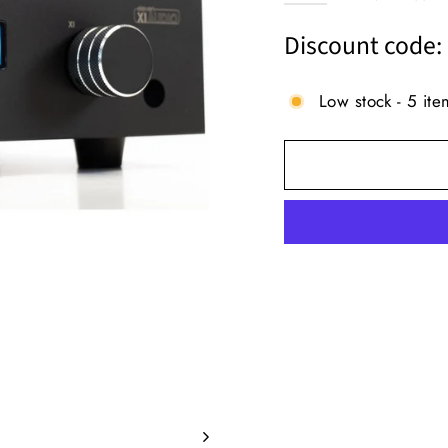
가
가
격
격
Discount code
Low stock - 5 ite